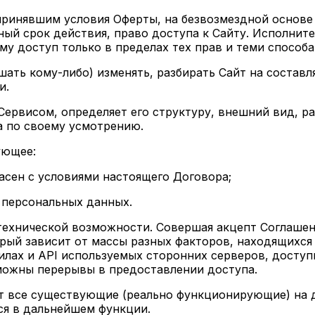
 принявшим условия Оферты, на безвозмездной основе
й срок действия, право доступа к Сайту. Исполнител
ему доступ только в пределах тех прав и теми спосо
зрешать кому-либо) изменять, разбирать Сайт на сост
и.
Сервисом, определяет его структуру, внешний вид, р
а по своему усмотрению.
ующее:
ласен с условиями настоящего Договора;
у персональных данных.
 технической возможности. Совершая акцепт Соглашен
рый зависит от массы разных факторов, находящихся
вилах и API используемых сторонних серверов, досту
можны перерывы в предоставлении доступа.
т все существующие (реально функционирующие) на 
я в дальнейшем функции.