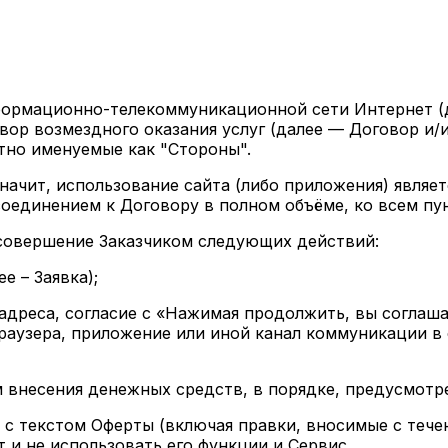
ормационно-телекоммуникационной сети Интернет (д
овор возмездного оказания услуг (далее — Договор и
стно именуемые как
"Стороны"
.
начит, использование сайта (либо приложения) являе
оединением к Договору в полном объёме, ко всем пун
совершение Заказчиком следующих действий:
е – Заявка);
 адреса, согласие с «Нажимая продолжить, вы соглаш
я браузера, приложение или иной канал коммуникации
 внесения денежных средств, в порядке, предусмотрен
с текстом Оферты (включая правки, вносимые с течен
 и не использовать его функции и Сервис.