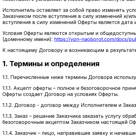
Исполнитель оставляет за собой право изменять ус
Заказчиком после вступления в силу изменений и/ил
вступления в силу изменений Оферты является дата 
Условия Оферты являются открытым и общедоступны
(доменному имени):
https://vpn-naoborot.com/docs/pub
К настоящему Договору и возникающим в результат
1. Термины и определения
1.1. Перечисленные ниже термины Договора использ
1.1.1.
Акцепт оферты
– полное и безоговорочное прин
Оферты создает Договор на условиях Оферты.
1.1.2.
Договор
- договор между Исполнителем и Заказ
1.1.3.
Заказ
– решение Заказчика заказать услугу обра
безоговорочным акцептом Заказчиком настоящей Оф
1.1.4.
Заказчик
– лицо, направившее заявку и начавше