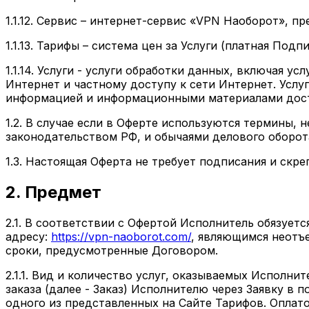
1.1.12.
Сервис
– интернет-сервис «VPN Наоборот», пр
1.1.13.
Тарифы
– система цен за Услуги (платная Подпи
1.1.14.
Услуги
- услуги обработки данных, включая усл
Интернет и частному доступу к сети Интернет. Усл
информацией и информационными материалами дост
1.2. В случае если в Оферте используются термины, 
законодательством РФ, и обычаями делового оборот
1.3. Настоящая Оферта не требует подписания и скр
2. Предмет
2.1. В соответствии с Офертой Исполнитель обязуетс
адресу:
https://vpn-naoborot.com/
, являющимся неотъе
сроки, предусмотренные Договором.
2.1.1. Вид и количество услуг, оказываемых Исполн
заказа (далее - Заказ) Исполнителю через Заявку в
одного из представленных на Сайте Тарифов. Оплато