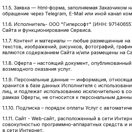
1.1.5.
Заявка
— html-форма, заполняемая Заказчиком н
обращение через Telegram, E-Mail или иной канал ко
1.1.6.
Исполнитель
- ООО "Гиперсофт" (ИНН: 9714065
Сайта и функционирование Сервиса.
1.1.7.
Контент и материалы
— любые размещенные на С
текстов, изображений, рисунков, фотографий, графи
являются содержанием Сайта и/или размещены на Са
1.1.8.
Оферта
– настоящий документ, опубликованный
возмездного оказания услуг.
1.1.9.
Персональные данные
— информация, относящая
хранится в базе данных Исполнителя с использова
лиц, и подлежат использованию исключительно в с
рамках Оферты, не относится к персональным данны
1.1.10.
Подписка
– порядок оплаты Услуг с автоматич
1.1.11.
Сайт
- Web-сайт, расположенный в сети Интерн
совокупностью программно-аппаратных средств и ин
в сети Интернет.