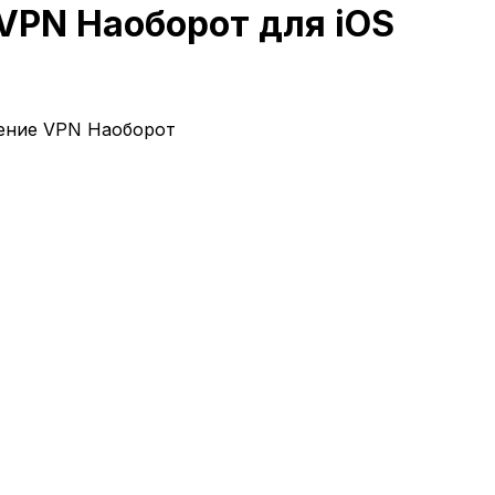
VPN Наоборот для iOS
жение VPN Наоборот
tore.
Временно недоступно в российском App Store. Дл
изуйтесь.