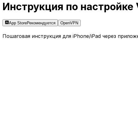
Инструкция по настройке 
App Store
Рекомендуется
OpenVPN
Пошаговая инструкция для iPhone/iPad через прило
1
Шаг
1
Скачайте приложение
VPN Наоборот
из
App S
настройку через OpenVPN Connect.
2
Шаг
2
Откройте приложение, зарегистрируйтесь или автор
3
Шаг
3